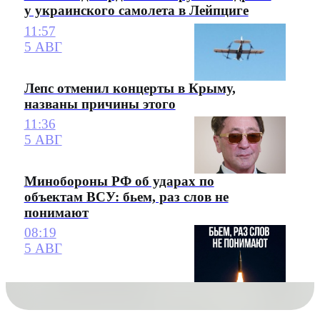
у украинского самолета в Лейпциге
11:57
5 АВГ
Лепс отменил концерты в Крыму,
названы причины этого
11:36
5 АВГ
Минобороны РФ об ударах по
объектам ВСУ: бьем, раз слов не
понимают
08:19
5 АВГ