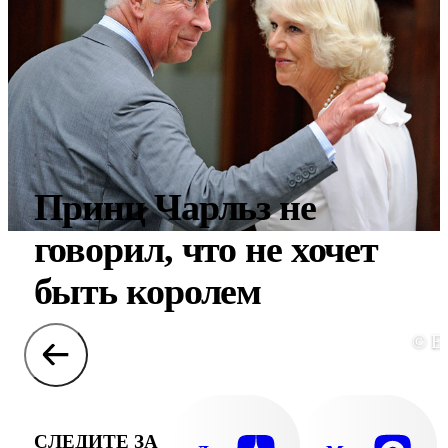
Принц Чарльз не
говорил, что не хочет
быть королем
© E
СЛЕДИТЕ ЗА