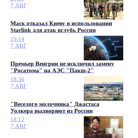
7 АВГ
Маск отказал Киеву в использовании
Starlink для атак вглубь России
19:14
7 АВГ
Премьер Венгрии не исключил замену
"Росатома" на АЭС "Пакш-2"
18:36
7 АВГ
"Веселого молочника" Джастаса
Уолкера выдворяют из России
18:12
7 АВГ