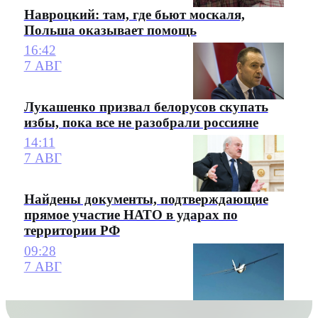
Навроцкий: там, где бьют москаля,
Польша оказывает помощь
16:42
7 АВГ
Лукашенко призвал белорусов скупать
избы, пока все не разобрали россияне
14:11
7 АВГ
Найдены документы, подтверждающие
прямое участие НАТО в ударах по
территории РФ
09:28
7 АВГ