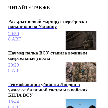
ЧИТАЙТЕ ТАКЖЕ
Раскрыт новый маршрут переброски
наемников на Украину
20:50
8 АВГ
Начмед полка ВСУ ставила военным
смертельные уколы
20:29
8 АВГ
Геймификация убийств: Лондон в
ужасе от балльной системы в войсках
БПЛА ВСУ
18:44
8 АВГ