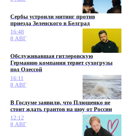
Сербы устроили митинг против
приезда Зеленского в Белград
16:48
8 АВГ
Обслуживавшая гитлеровскую
Германию компания теряет сухогрузы
под Одессой
16:11
8 АВГ
В Госдуме заявили, что Плющенко не
стоит ждать грантов на шоу от России
12:12
8 АВГ