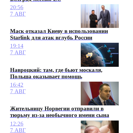
20:56
7 АВГ
Маск отказал Киеву в использовании
Starlink для атак вглубь России
19:14
7 АВГ
Навроцкий: там, где бьют москаля,
Польша оказывает помощь
16:42
7 АВГ
Жительницу Норвегии отправили в
тюрьму из-за необычного имени сына
12:26
7 АВГ