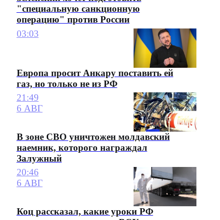
"специальную санкционную
операцию" против России
03:03
Европа просит Анкару поставить ей
газ, но только не из РФ
21:49
6 АВГ
В зоне СВО уничтожен молдавский
наемник, которого награждал
Залужный
20:46
6 АВГ
Коц рассказал, какие уроки РФ