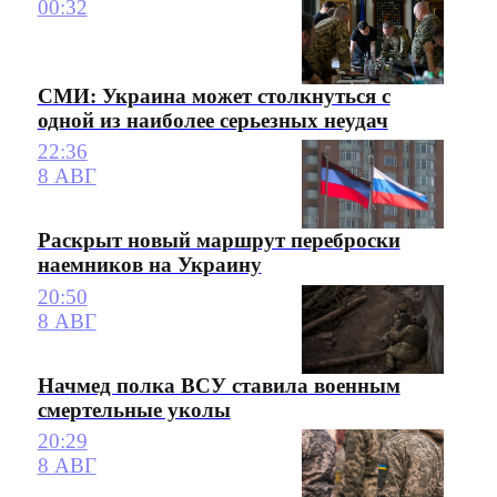
00:32
СМИ: Украина может столкнуться с
одной из наиболее серьезных неудач
22:36
8 АВГ
Раскрыт новый маршрут переброски
наемников на Украину
20:50
8 АВГ
Начмед полка ВСУ ставила военным
смертельные уколы
20:29
8 АВГ