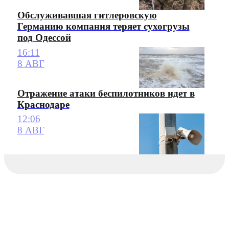
Обслуживавшая гитлеровскую
Германию компания теряет сухогрузы
под Одессой
16:11
8 АВГ
Отражение атаки беспилотников идет в
Краснодаре
12:06
8 АВГ