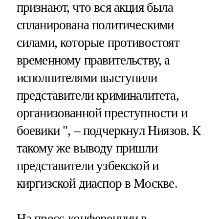
признают, что вся акция была
спланирована политическими
силами, которые противостоят
временному правительству, а
исполнителями выступили
представители криминалитета,
организованной преступности и
боевики ", – подчеркнул Ниязов. К
такому же выводу пришли
представители узбекской и
киргизской диаспор в Москве.
На пресс-конференции в