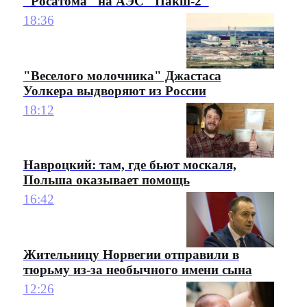
"Росатома" на АЭС "Пакш-2"
18:36
"Веселого молочника" Джастаса
Уолкера выдворяют из России
18:12
Навроцкий: там, где бьют москаля,
Польша оказывает помощь
16:42
Жительницу Норвегии отправили в
тюрьму из-за необычного имени сына
12:26