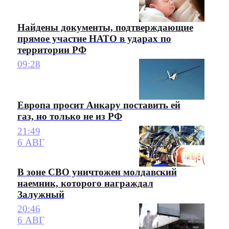
Найдены документы, подтверждающие
прямое участие НАТО в ударах по
территории РФ
09:28
Европа просит Анкару поставить ей
газ, но только не из РФ
21:49
6 АВГ
В зоне СВО уничтожен молдавский
наемник, которого награждал
Залужный
20:46
6 АВГ