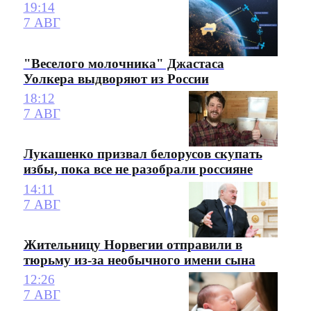
19:14
7 АВГ
"Веселого молочника" Джастаса
Уолкера выдворяют из России
18:12
7 АВГ
Лукашенко призвал белорусов скупать
избы, пока все не разобрали россияне
14:11
7 АВГ
Жительницу Норвегии отправили в
тюрьму из-за необычного имени сына
12:26
7 АВГ