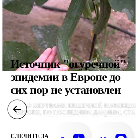
Источник "огуречной"
эпидемии в Европе до
сих пор не установлен
© ЖЕРТВАМИ КИШЕЧНОЙ ИНФЕКЦИИ
ЕВРОПЕ, ПО ПОСЛЕДНИМ ДАННЫМ, СТА
16 ЧЕЛОВЕК. ОПАСНЫЙ ВИРУС У
ДОБРАЛСЯ ДО ШВЕЦИИ. ГЛАВН
"ПОДОЗРЕВАЕМЫЕ" √ ПО-ПРЕЖНЕ
СЛЕДИТЕ ЗА