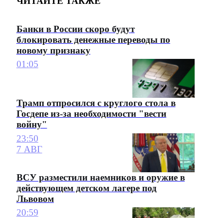
ЧИТАЙТЕ ТАКЖЕ
Банки в России скоро будут
блокировать денежные переводы по
новому признаку
01:05
Трамп отпросился с круглого стола в
Госдепе из-за необходимости "вести
войну"
23:50
7 АВГ
ВСУ разместили наемников и оружие в
действующем детском лагере под
Львовом
20:59