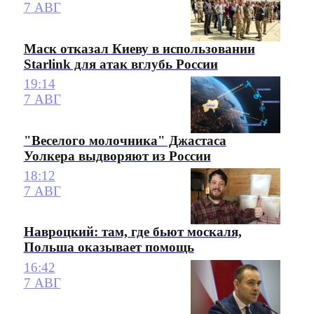
7 АВГ
Маск отказал Киеву в использовании
Starlink для атак вглубь России
19:14
7 АВГ
"Веселого молочника" Джастаса
Уолкера выдворяют из России
18:12
7 АВГ
Навроцкий: там, где бьют москаля,
Польша оказывает помощь
16:42
7 АВГ