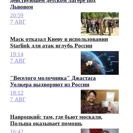
действующем детском лагере под
Львовом
20:59
7 АВГ
Маск отказал Киеву в использовании
Starlink для атак вглубь России
19:14
7 АВГ
"Веселого молочника" Джастаса
Уолкера выдворяют из России
18:12
7 АВГ
Навроцкий: там, где бьют москаля,
Польша оказывает помощь
16:42