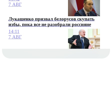
7 АВГ
Лукашенко призвал белорусов скупать
избы, пока все не разобрали россияне
14:11
7 АВГ