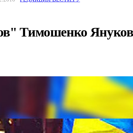
ов" Тимошенко Януков