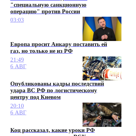
"специальную санкционную
операцию" против России
03:03
Европа просит Анкару поставить ей
газ, но только не из РФ
21:49
6 АВГ
Опубликованы кадры последствий
удара ВС РФ по логистическому
центру под Киевом
20:10
6 АВГ
Коц рассказал, какие уроки РФ