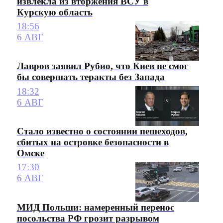
извлекла из вторжения ВСУ в
Курскую область
18:56
6 АВГ
Лавров заявил Рубио, что Киев не смог
бы совершать теракты без Запада
18:32
6 АВГ
Стало известно о состоянии пешеходов,
сбитых на островке безопасности в
Омске
17:30
6 АВГ
МИД Польши: намеренный перенос
посольства РФ грозит разрывом