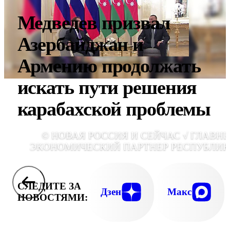
Медведев призвал
Азербайджан и
Армению продолжать
искать пути решения
карабахской проблемы
© НОВАЯ РОССИЯ И СЕЙЧАС √ ГЛАВН
ЭКОНОМИЧЕСКИЙ ПАРТНЕР РЕСПУБЛИК
СЛЕДИТЕ ЗА
Дзен
Макс
НОВОСТЯМИ: