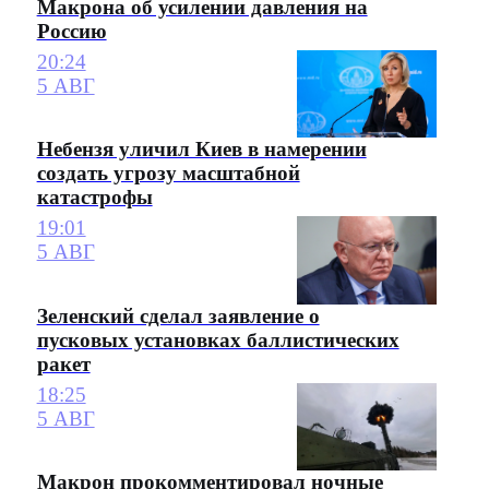
Макрона об усилении давления на
Россию
20:24
5 АВГ
Небензя уличил Киев в намерении
создать угрозу масштабной
катастрофы
19:01
5 АВГ
Зеленский сделал заявление о
пусковых установках баллистических
ракет
18:25
5 АВГ
Макрон прокомментировал ночные