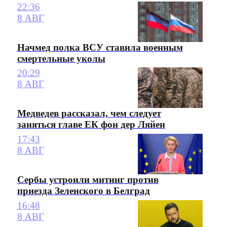
22:36
8 АВГ
Начмед полка ВСУ ставила военным
смертельные уколы
20:29
8 АВГ
Медведев рассказал, чем следует
заняться главе ЕК фон дер Ляйен
17:43
8 АВГ
Сербы устроили митинг против
приезда Зеленского в Белград
16:48
8 АВГ