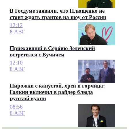
В Госдуме заявили, что Плющенко не
стоит ждать грантов на шоу от России
12:12
8 АВГ
Приехавший в Сербию Зеленский
встретился с Вучичем
12:10
8 АВГ
Пирожки с капустой, хрен и горчица:
Галкин включил в райдер блюда
русской кухни
08:56
8 АВГ