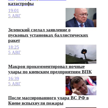
катастрофы
19:01
5 АВГ
Зеленский сделал заявление о
пусковых установках баллистических
ракет
18:25
5 АВГ
Макрон прокомментировал ночные
удары по киевским предприятиям ВПК
16:39
5 АВГ
После массированного удара ВС РФ в
Киеве вспыхнули пожары