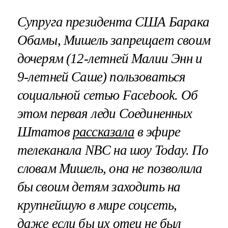
Супруга президента США Барака
Обамы, Мишель запрещает своим
дочерям (12-летней Малии Энн и
9-летней Саше) пользоваться
социальной сетью
Facebook
. Об
этом первая леди Соединенных
Штатов
рассказала
в эфире
телеканала
NBC
на шоу
Today
. По
словам Мишель, она не позволила
бы своим детям заходить на
крупнейшую в мире соцсеть,
даже если бы их отец не был