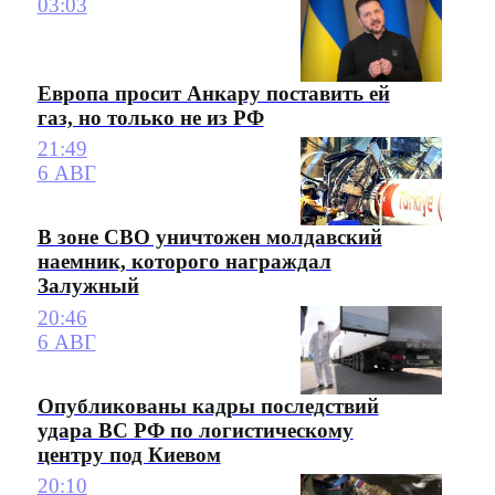
03:03
Европа просит Анкару поставить ей
газ, но только не из РФ
21:49
6 АВГ
В зоне СВО уничтожен молдавский
наемник, которого награждал
Залужный
20:46
6 АВГ
Опубликованы кадры последствий
удара ВС РФ по логистическому
центру под Киевом
20:10