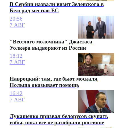
В Сербии назвали визит Зеленского в
Белград местью ЕС
20:56
7 АВГ
"Веселого молочника" Джастаса
Уолкера выдворяют из России
18:12
7 АВГ
Навроцкий: там, где бьют москаля,
Польша оказывает помощь
16:42
7 АВГ
Лукашенко призвал белорусов скупать
избы, пока все не разобрали россияне