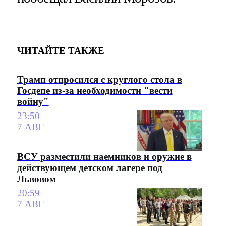
ЧИТАЙТЕ ТАКЖЕ
Трамп отпросился с круглого стола в
Госдепе из-за необходимости "вести
войну"
23:50
7 АВГ
ВСУ разместили наемников и оружие в
действующем детском лагере под
Львовом
20:59
7 АВГ