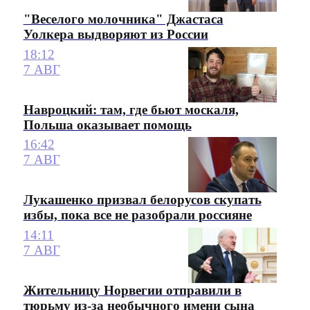
"Веселого молочника" Джастаса
Уолкера выдворяют из России
18:12
7 АВГ
Навроцкий: там, где бьют москаля,
Польша оказывает помощь
16:42
7 АВГ
Лукашенко призвал белорусов скупать
избы, пока все не разобрали россияне
14:11
7 АВГ
Жительницу Норвегии отправили в
тюрьму из-за необычного имени сына