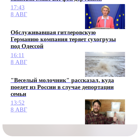
17:43
8 АВГ
Обслуживавшая гитлеровскую
Германию компания теряет сухогрузы
под Одессой
16:11
8 АВГ
"Веселый молочник" рассказал, куда
поедет из России в случае депортации
семьи
13:52
8 АВГ