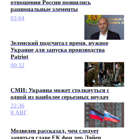
отношении России появились
рациональные элементы
03:04
Зеленский подсчитал время, нужное
Украине для запуска производства
Patriot
00:32
СМИ: Украина может столкнуться с
одной из наиболее серьезных неудач
22:36
8 АВГ
Медведев рассказал, чем следует
заняться главе ЕК фон дер Ляйен