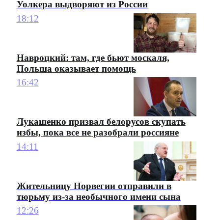
Уолкера выдворяют из России
18:12
Навроцкий: там, где бьют москаля,
Польша оказывает помощь
16:42
Лукашенко призвал белорусов скупать
избы, пока все не разобрали россияне
14:11
Жительницу Норвегии отправили в
тюрьму из-за необычного имени сына
12:26