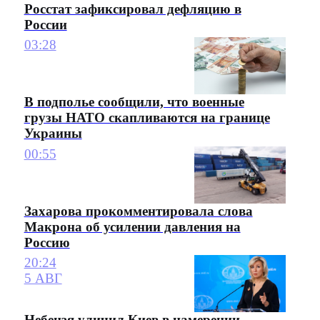
Росстат зафиксировал дефляцию в
России
03:28
В подполье сообщили, что военные
грузы НАТО скапливаются на границе
Украины
00:55
Захарова прокомментировала слова
Макрона об усилении давления на
Россию
20:24
5 АВГ
Небензя уличил Киев в намерении