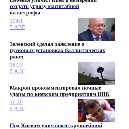
создать угрозу масштабной
катастрофы
19:01
5 АВГ
Зеленский сделал заявление о
пусковых установках баллистических
ракет
18:25
5 АВГ
Макрон прокомментировал ночные
удары по киевским предприятиям ВПК
16:39
5 АВГ
Под Киевом уничтожен крупнейший