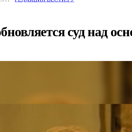
бновляется суд над ос