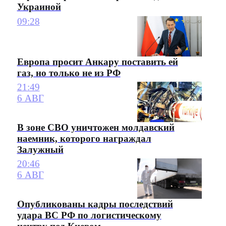
Украиной
09:28
Европа просит Анкару поставить ей
газ, но только не из РФ
21:49
6 АВГ
В зоне СВО уничтожен молдавский
наемник, которого награждал
Залужный
20:46
6 АВГ
Опубликованы кадры последствий
удара ВС РФ по логистическому