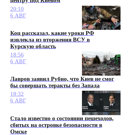
центру под Киевом
20:10
6 АВГ
Коц рассказал, какие уроки РФ
извлекла из вторжения ВСУ в
Курскую область
18:56
6 АВГ
Лавров заявил Рубио, что Киев не смог
бы совершать теракты без Запада
18:32
6 АВГ
Стало известно о состоянии пешеходов,
сбитых на островке безопасности в
Омске