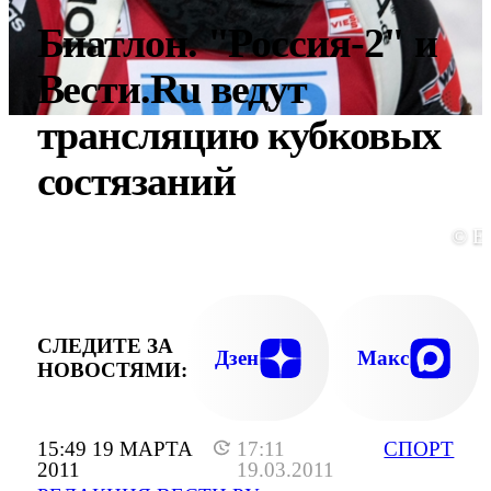
Биатлон. "Россия-2" и
Вести.Ru ведут
трансляцию кубковых
состязаний
© E
СЛЕДИТЕ ЗА
Дзен
Макс
НОВОСТЯМИ:
15:49 19 МАРТА
17:11
СПОРТ
2011
19.03.2011