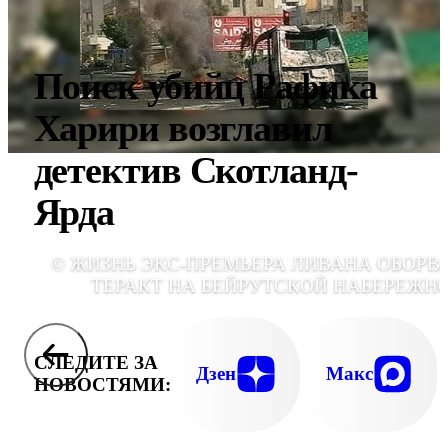
Поиск убийц Рафика
Харири возглавил
детектив Скотланд-
Ярда
© ЖИЗНЬ ЭКС-ПРЕМЬЕРА ЛИВАНА ОБОРВ
ТЕРАКТ НА БЕЙРУТСКОЙ НАБЕРЕЖН
СЛЕДИТЕ ЗА
Дзен
Макс
НОВОСТЯМИ: