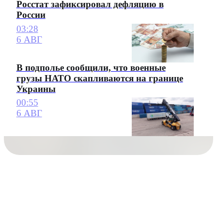
Росстат зафиксировал дефляцию в
России
03:28
6 АВГ
В подполье сообщили, что военные
грузы НАТО скапливаются на границе
Украины
00:55
6 АВГ