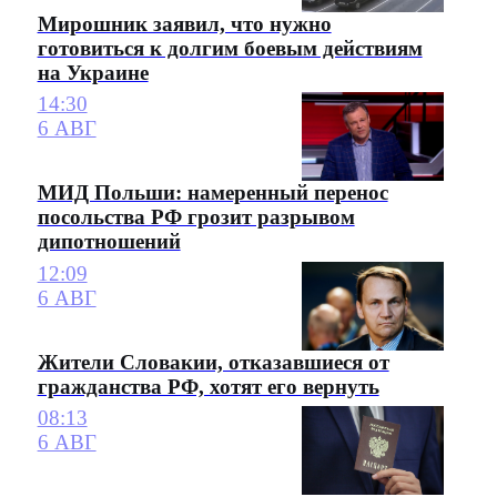
Мирошник заявил, что нужно
готовиться к долгим боевым действиям
на Украине
14:30
6 АВГ
МИД Польши: намеренный перенос
посольства РФ грозит разрывом
дипотношений
12:09
6 АВГ
Жители Словакии, отказавшиеся от
гражданства РФ, хотят его вернуть
08:13
6 АВГ