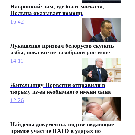
Навроцкий: там, где бьют москаля,
Польша оказывает помощь
16:42
Лукашенко призвал белорусов скупать
избы, пока все не разобрали россияне
14:11
Жительницу Норвегии отправили в
тюрьму из-за необычного имени сына
12:26
Найдены документы, подтверждающие
прямое участие НАТО в ударах по