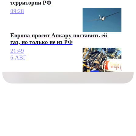
территории РФ
09:28
Европа просит Анкару поставить ей
газ, но только не из РФ
21:49
6 АВГ