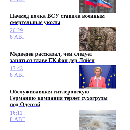
Начмед полка ВСУ ставила военным
смертельные уколы
20:29
8 АВГ
Медведев рассказал, чем следует
заняться главе ЕК фон дер Ляйен
17:43
8 АВГ
Обслуживавшая гитлеровскую
Германию компания теряет сухогрузы
под Одессой
16:11
8 АВГ