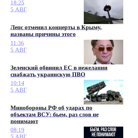
18:25
5 АВГ
Лепс отменил концерты в Крыму,
названы причины этого
11:36
5 АВГ
Зеленский обвинил ЕС в нежелании
снабжать украинскую ПВО
10:14
5 АВГ
Минобороны РФ об ударах по
объектам ВСУ: бьем, раз слов не
понимают
08:19
5 АВГ