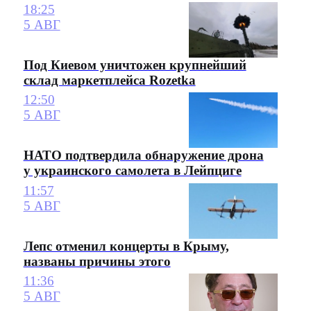
18:25
5 АВГ
Под Киевом уничтожен крупнейший
склад маркетплейса Rozetka
12:50
5 АВГ
НАТО подтвердила обнаружение дрона
у украинского самолета в Лейпциге
11:57
5 АВГ
Лепс отменил концерты в Крыму,
названы причины этого
11:36
5 АВГ