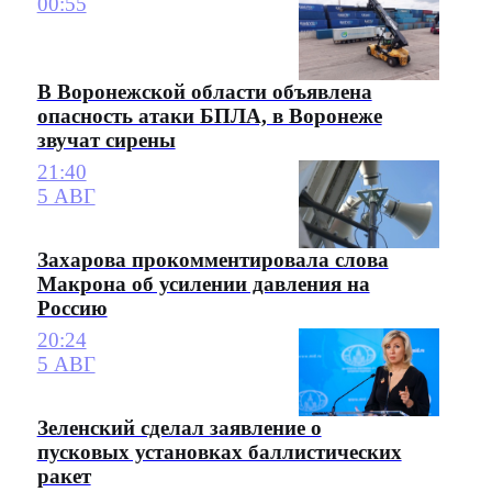
00:55
В Воронежской области объявлена
опасность атаки БПЛА, в Воронеже
звучат сирены
21:40
5 АВГ
Захарова прокомментировала слова
Макрона об усилении давления на
Россию
20:24
5 АВГ
Зеленский сделал заявление о
пусковых установках баллистических
ракет