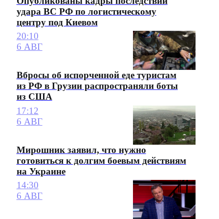
Опубликованы кадры последствий
удара ВС РФ по логистическому
центру под Киевом
20:10
6 АВГ
Вбросы об испорченной еде туристам
из РФ в Грузии распространяли боты
из США
17:12
6 АВГ
Мирошник заявил, что нужно
готовиться к долгим боевым действиям
на Украине
14:30
6 АВГ