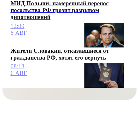
МИД Польши: намеренный перенос
посольства РФ грозит разрывом
дипотношений
12:09
6 АВГ
Жители Словакии, отказавшиеся от
гражданства РФ, хотят его вернуть
08:13
6 АВГ