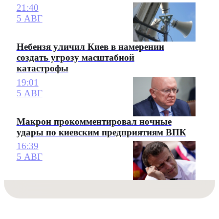
21:40
5 АВГ
Небензя уличил Киев в намерении
создать угрозу масштабной
катастрофы
19:01
5 АВГ
Макрон прокомментировал ночные
удары по киевским предприятиям ВПК
16:39
5 АВГ