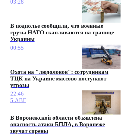
03:28
В подполье сообщили, что военные
грузы НАТО скапливаются на границе
Украины
00:55
Охота на "людоловов": сотрудникам
ТЦК на Украине массово поступают
угрозы
22:46
5 АВГ
В Воронежской области объявлена
опасность атаки БПЛА, в Воронеже
звучат сирены