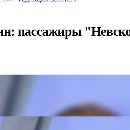
н: пассажиры "Невског