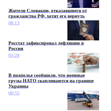
Жители Словакии, отказавшиеся от
гражданства РФ, хотят его вернуть
08:13
Росстат зафиксировал дефляцию в
России
03:28
В подполье сообщили, что военные
грузы НАТО скапливаются на границе
Украины
00:55