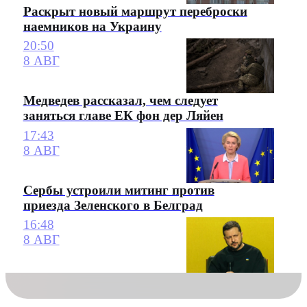
Раскрыт новый маршрут переброски
наемников на Украину
20:50
8 АВГ
Медведев рассказал, чем следует
заняться главе ЕК фон дер Ляйен
17:43
8 АВГ
Сербы устроили митинг против
приезда Зеленского в Белград
16:48
8 АВГ