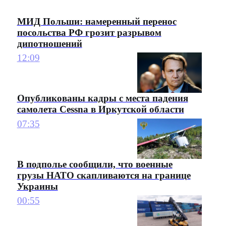
МИД Польши: намеренный перенос
посольства РФ грозит разрывом
дипотношений
12:09
Опубликованы кадры с места падения
самолета Cessna в Иркутской области
07:35
В подполье сообщили, что военные
грузы НАТО скапливаются на границе
Украины
00:55