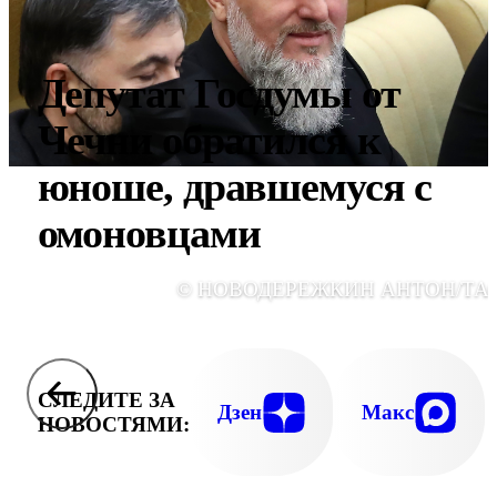
Депутат Госдумы от
Чечни обратился к
юноше, дравшемуся с
омоновцами
© НОВОДЕРЕЖКИН АНТОН/ТА
СЛЕДИТЕ ЗА
Дзен
Макс
НОВОСТЯМИ: