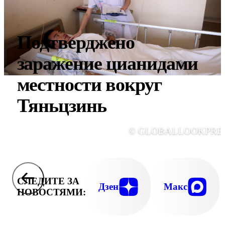
Подтверджено
заражение цианидами
местности вокруг
Тяньцзинь
© GLOBALLOOKPRE
СЛЕДИТЕ ЗА
Дзен
Макс
НОВОСТЯМИ: