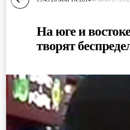
На юге и восток
творят беспреде