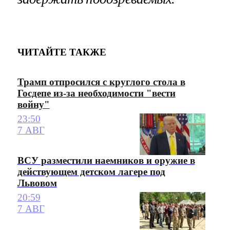
ЧИТАЙТЕ ТАКЖЕ
Трамп отпросился с круглого стола в
Госдепе из-за необходимости "вести
войну"
23:50
7 АВГ
ВСУ разместили наемников и оружие в
действующем детском лагере под
Львовом
20:59
7 АВГ