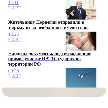
14:11
7 АВГ
Жительницу Норвегии отправили в
тюрьму из-за необычного имени сына
12:26
7 АВГ
Найдены документы, подтверждающие
прямое участие НАТО в ударах по
территории РФ
09:28
7 АВГ