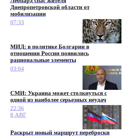
Леопард спас жителя
Днепропетровской области от
мобилизации
07:33
МИД: в политике Болгарии в
отношении России появились
рациональные элементы
03:04
СМИ: Украина может столкнуться с
одной из наиболее серьезных неудач
22:36
8 АВГ
Раскрыт новый маршрут переброски