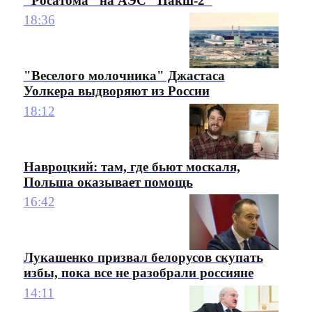
"Росатома" на АЭС "Пакш-2"
18:36
"Веселого молочника" Джастаса
Уолкера выдворяют из России
18:12
Навроцкий: там, где бьют москаля,
Польша оказывает помощь
16:42
Лукашенко призвал белорусов скупать
избы, пока все не разобрали россияне
14:11