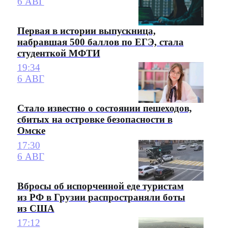
6 АВГ
Первая в истории выпускница,
набравшая 500 баллов по ЕГЭ, стала
студенткой МФТИ
19:34
6 АВГ
Стало известно о состоянии пешеходов,
сбитых на островке безопасности в
Омске
17:30
6 АВГ
Вбросы об испорченной еде туристам
из РФ в Грузии распространяли боты
из США
17:12