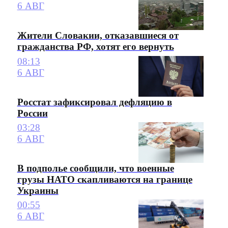
6 АВГ
Жители Словакии, отказавшиеся от
гражданства РФ, хотят его вернуть
08:13
6 АВГ
Росстат зафиксировал дефляцию в
России
03:28
6 АВГ
В подполье сообщили, что военные
грузы НАТО скапливаются на границе
Украины
00:55
6 АВГ