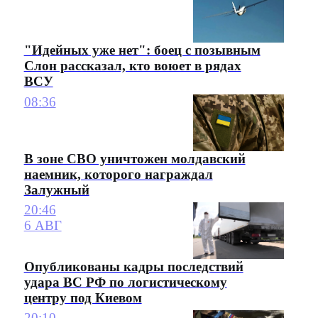
"Идейных уже нет": боец с позывным
Слон рассказал, кто воюет в рядах
ВСУ
08:36
В зоне СВО уничтожен молдавский
наемник, которого награждал
Залужный
20:46
6 АВГ
Опубликованы кадры последствий
удара ВС РФ по логистическому
центру под Киевом
20:10