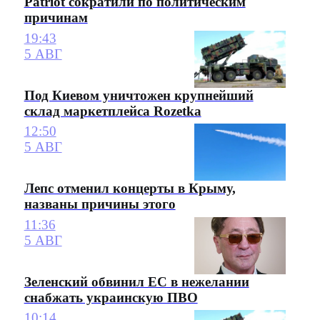
Patriot сократили по политическим
причинам
19:43
5 АВГ
Под Киевом уничтожен крупнейший
склад маркетплейса Rozetka
12:50
5 АВГ
Лепс отменил концерты в Крыму,
названы причины этого
11:36
5 АВГ
Зеленский обвинил ЕС в нежелании
снабжать украинскую ПВО
10:14