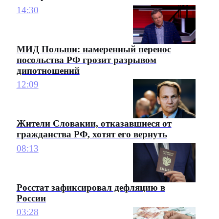
14:30
МИД Польши: намеренный перенос
посольства РФ грозит разрывом
дипотношений
12:09
Жители Словакии, отказавшиеся от
гражданства РФ, хотят его вернуть
08:13
Росстат зафиксировал дефляцию в
России
03:28