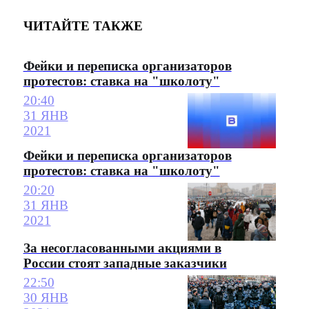
ЧИТАЙТЕ ТАКЖЕ
Фейки и переписка организаторов
протестов: ставка на "школоту"
20:40
31 ЯНВ
2021
Фейки и переписка организаторов
протестов: ставка на "школоту"
20:20
31 ЯНВ
2021
За несогласованными акциями в
России стоят западные заказчики
22:50
30 ЯНВ