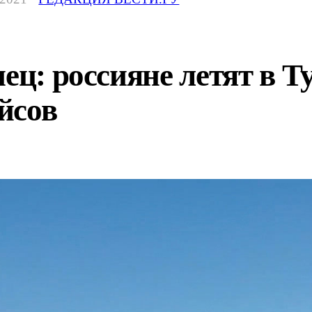
ец: россияне летят в Т
йсов