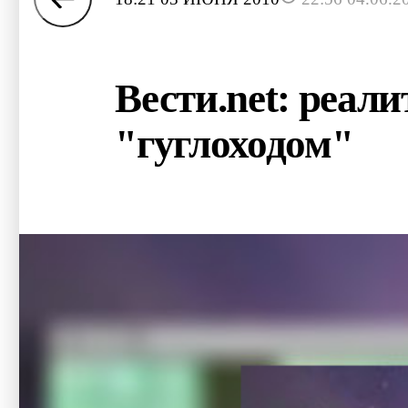
Вести.net: реал
"гуглоходом"