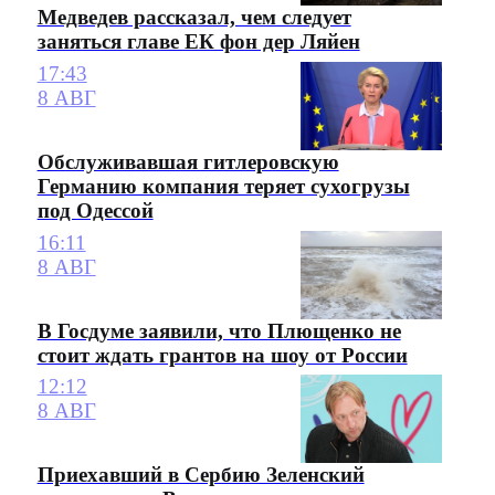
Медведев рассказал, чем следует
заняться главе ЕК фон дер Ляйен
17:43
8 АВГ
Обслуживавшая гитлеровскую
Германию компания теряет сухогрузы
под Одессой
16:11
8 АВГ
В Госдуме заявили, что Плющенко не
стоит ждать грантов на шоу от России
12:12
8 АВГ
Приехавший в Сербию Зеленский