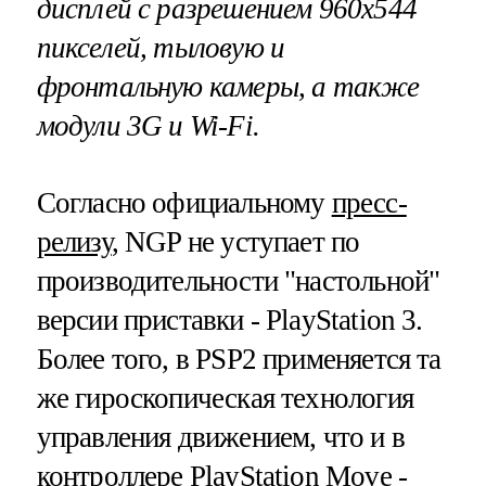
дисплей с разрешением 960х544
пикселей, тыловую и
фронтальную камеры, а также
модули 3
G
и
Wi
-
Fi
.
Согласно официальному
пресс-
релизу
, NGP не уступает по
производительности "настольной"
версии приставки - PlayStation 3.
Более того, в PSP2 применяется та
же гироскопическая технология
управления движением, что и в
контроллере PlayStation Move -