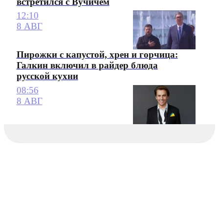
встретился с Вучичем
12:10
8 АВГ
Пирожки с капустой, хрен и горчица:
Галкин включил в райдер блюда
русской кухни
08:56
8 АВГ