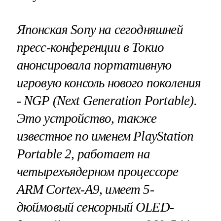
Японская
Sony
на сегодняшней
пресс-конференции в Токио
анонсировала портативную
игровую консоль нового поколения
-
NGP
(
Next
Generation
Portable
).
Это устройство, также
известное по именем
PlayStation
Portable
2, работает на
четырехъядерном процессоре
ARM
Cortex
-
A
9, имеет 5-
дюймовый сенсорный
OLED
-