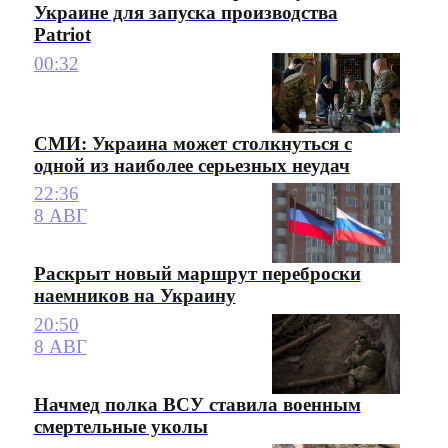
Украине для запуска производства
Patriot
00:32
СМИ: Украина может столкнуться с
одной из наиболее серьезных неудач
22:36
8 АВГ
Раскрыт новый маршрут переброски
наемников на Украину
20:50
8 АВГ
Начмед полка ВСУ ставила военным
смертельные уколы